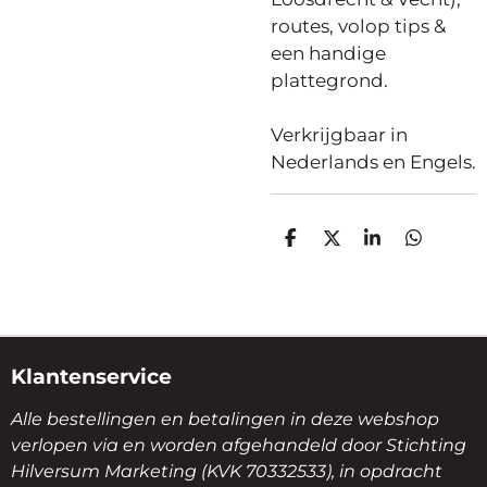
routes, volop tips &
een handige
plattegrond.
Verkrijgbaar in
Nederlands en Engels.
D
D
S
D
E
E
H
E
L
E
A
L
E
L
R
E
N
E
N
Klantenservice
Alle bestellingen en betalingen in deze webshop
verlopen via en worden afgehandeld door Stichting
Hilversum Marketing (KVK 70332533), in opdracht