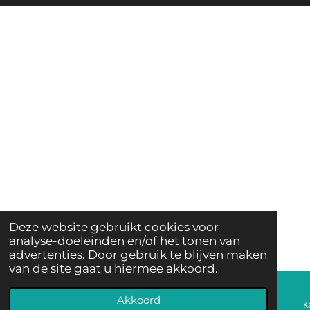
E
T
K
B
A
E
O
G
D
O
R
I
K
A
N
M
Deze website gebruikt cookies voor
analyse-doeleinden en/of het tonen van
advertenties. Door gebruik te blijven maken
van de site gaat u hiermee akkoord.
Akkoord
E-mailadres
Telefoonnummer
K