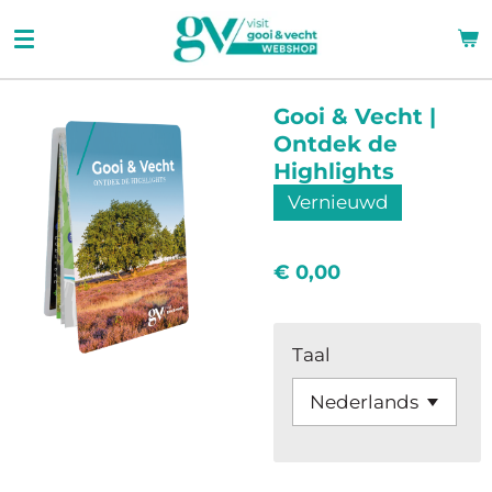
Ga
direct
naar
de
Gooi & Vecht |
hoofdinhoud
Ontdek de
Highlights
Vernieuwd
€ 0,00
Taal