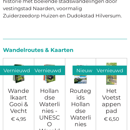
historie met boeiende stadswandelingen door
vestingstad Naarden, voormalig
Zuiderzeedorp Huizen en Dudokstad Hilversum.
Wandelroutes & Kaarten
Vernieuwd
Vernieuwd
Nieuw
Vernieuwd
Wande
Hollan
Routeg
Het
lkaart
dse
ids
Voetst
Gooi &
Waterli
Hollan
appen
Vecht
nies -
dse
pad
UNESC
Waterli
€ 4,95
€ 6,50
O
nies