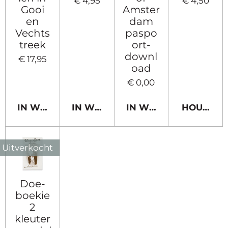
€ 4,95
€ 4,50
Gooi
Amster
en
dam
Vechts
paspo
treek
ort-
downl
€ 17,95
oad
€ 0,00
IN WINKELWAGEN
IN WINKELWAGEN
IN WINKELWAGEN
HOUD MIJ
Uitverkocht
Doe-
boekie
2
kleuter