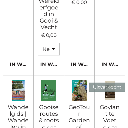
Wereld
€ 0,00
erfgoe
d in
Gooi &
Vecht
€ 0,00
IN WINKELWAGEN
IN WINKELWAGEN
IN WINKELWAGEN
IN WINK
Uitverkocht
Wande
Gooise
GeoTou
Goylan
lgids |
routes
r
t te
Wande
& roots
Garden
Voet
len in
of