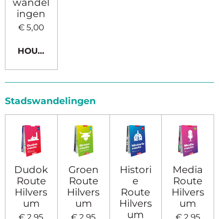
wandel
ingen
€ 5,00
HOUD MIJ OP DE HOOGTE
Stadswandelingen
Dudok
Groen
Histori
Media
Route
Route
e
Route
Hilvers
Hilvers
Route
Hilvers
um
um
Hilvers
um
um
€ 2,95
€ 2,95
€ 2,95