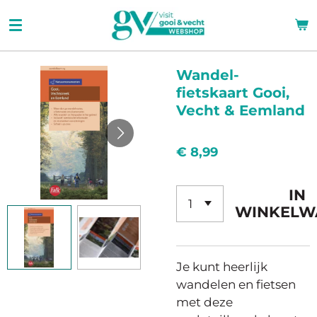
Ga
direct
naar
de
Wandel-
hoofdinhoud
fietskaart Gooi,
Vecht & Eemland
€ 8,99
IN
WINKELW
Je kunt heerlijk
wandelen en fietsen
met deze