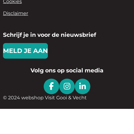
Cookies
Disclaimer
Schrijf je in voor de nieuwsbrief
MELD JE AAN
Volg ons op social media
F
I
L
A
N
I
© 2024 webshop Visit Gooi & Vecht
C
S
N
E
T
K
B
A
E
O
G
D
O
R
I